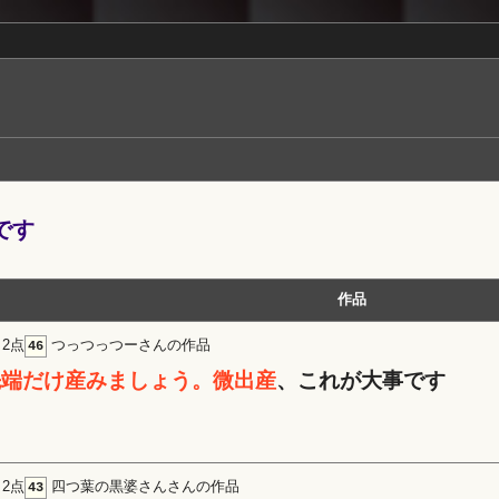
です
作品
2点
つっつっつーさんの作品
46
先端だけ産みましょう。微出産
、これが大事です
2点
四つ葉の黒婆さんさんの作品
43