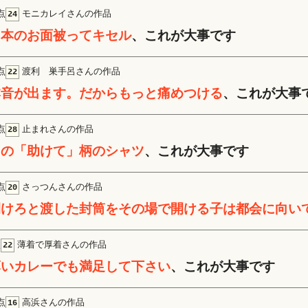
点
モニカレイさんの作品
24
日本のお面被ってキセル
、これが大事です
点
渡利 巣手呂さんの作品
22
本音が出ます。だからもっと痛めつける
、これが大事
点
止まれさんの作品
28
この「助けて」柄のシャツ
、これが大事です
点
さっつんさんの作品
20
開けろと渡した封筒をその場で開ける子は都会に向い
点
薄着で厚着さんの作品
22
薄いカレーでも満足して下さい
、これが大事です
点
高浜さんの作品
16