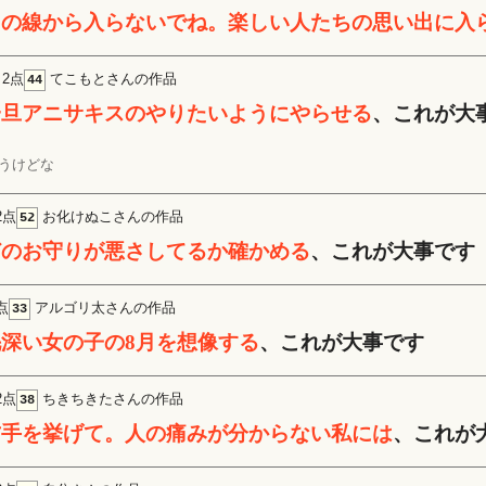
この線から入らないでね。楽しい人たちの思い出に入
2点
てこもとさんの作品
44
一旦アニサキスのやりたいようにやらせる
、これが大
うけどな
2点
お化けぬこさんの作品
52
どのお守りが悪さしてるか確かめる
、これが大事です
点
アルゴリ太さんの作品
33
毛深い女の子の8月を想像する
、これが大事です
2点
ちきちきたさんの作品
38
右手を挙げて。人の痛みが分からない私には
、これが