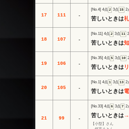
[No.4]
4点
3点
2
2
15
17
111
-
苦しいときは
[No.11]
4点
3点
2
11
18
107
-
苦しいときは
[No.35]
4点
3点
5
10
19
106
-
苦しいときは
[No.1]
4点
3点
2
1
13
20
105
-
苦しいときは
[No.33]
4点
3点
2
6
7
苦しいときは
21
99
-
【小型】さん
何言うとん