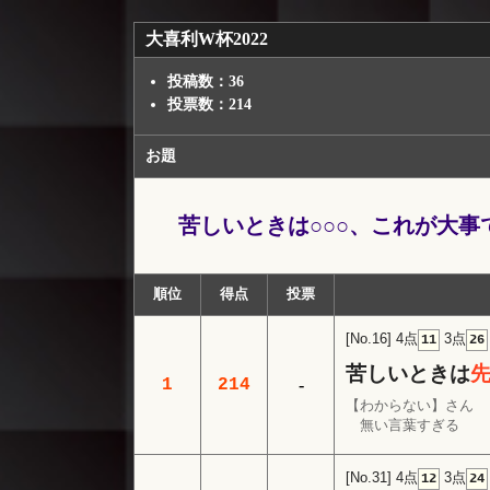
大喜利W杯2022
投稿数：36
投票数：214
お題
苦しいときは○○○、これが大事
順位
得点
投票
[No.16]
4点
3点
11
26
苦しいときは
1
214
-
【わからない】さん
無い言葉すぎる
[No.31]
4点
3点
12
24