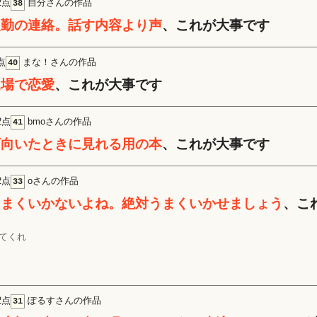
2点
自分さんの作品
38
欠勤の連絡。話す内容より声
、これが大事です
点
まな！さんの作品
40
近場で恋愛
、これが大事です
2点
bmoさんの作品
41
下向いたときに見れる用の本
、これが大事です
2点
oさんの作品
33
うまくいかないよね。絶対うまくいかせましょう
、こ
てくれ
2点
ぽるすさんの作品
31