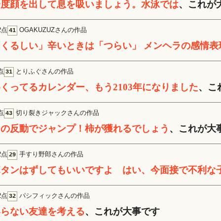
一度顔を出して息を吸いましょう。水泳では
、これが
2点
OGAKUZUZさんの作品
41
「くるしい」辛いときは「つらい」 メンヘラの感情表
点
とりふぐさんの作品
31
くってるカレンダー、もう2103年になりました
、こ
点
切り裂きジャックさんの作品
43
その反動でジャンプ！柿が獲れるでしょう
、これが大
2点
手すり野郎さんの作品
29
ボタンはずしてもいいですよ はい、今面接で不利な
2点
パシフィックさんの作品
32
いらない友達を考える
、これが大事です