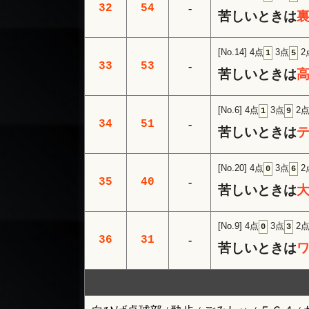
32
54
-
苦しいときは
[No.14]
4点
3点
2
1
5
33
53
-
苦しいときは
[No.6]
4点
3点
2
1
9
34
51
-
苦しいときは
[No.20]
4点
3点
2
0
6
35
40
-
苦しいときは
[No.9]
4点
3点
2
0
3
36
31
-
苦しいときは