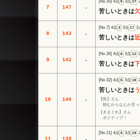
[No.30]
4点
3点
5
17
7
147
-
苦しいときは
[No.7]
4点
3点
2
3
17
8
143
-
苦しいときは
[No.26]
4点
3点
6
12
9
142
-
苦しいときは
[No.32]
4点
3点
5
18
苦しいときは
【島】さん
10
140
-
頼むからなんか言っ
【きまぐれ】さん
ポジティブ！
[No.21]
4点
3点
5
19
11
139
-