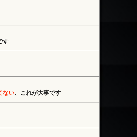
です
てない
、これが大事です