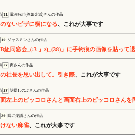
点
電波時計(俺気楽派)さんの作品
31
具のないピザに横になる
、これが大事です
点
ジャスミンさんの作品
19
B組同窓会_(:3 」z)_(38)」に手術痕の画像を貼って
点
爽さんの作品
27
前の社長を思い出して。引き際
、これが大事です
点
胡蝶しのぶさんの作品
27
画面左上のピッコロさんと画面右上のピッコロさんを
点
隅に楽譜さんの作品
20
賭けない麻雀
、これが大事です