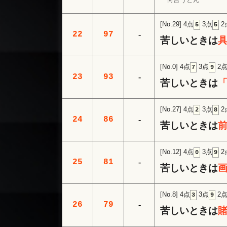
[No.29]
4点
3点
2
5
5
22
97
-
苦しいときは
[No.0]
4点
3点
2
7
9
23
93
-
苦しいときは
「
[No.27]
4点
3点
2
2
8
24
86
-
苦しいときは
[No.12]
4点
3点
2
0
9
25
81
-
苦しいときは
[No.8]
4点
3点
2
3
9
26
79
-
苦しいときは