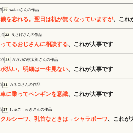
点
wataoさんの作品
29
礼儀を忘れる。翌日は机が無くなっていますが
、これ
2点
良さげさんの作品
33
知ってるおじさんに相談する
、これが大事です
2点
ガガガの棋太郎さんの作品
28
リボ払い。明細は一生見ない
、これが大事です
点
カネコさんの作品
31
電車に乗ってペンギンを意識
、これが大事です
点
しゅごしゅぎさんの作品
27
→クルシーワ、乳首なときは→シャラポーワ
、これが