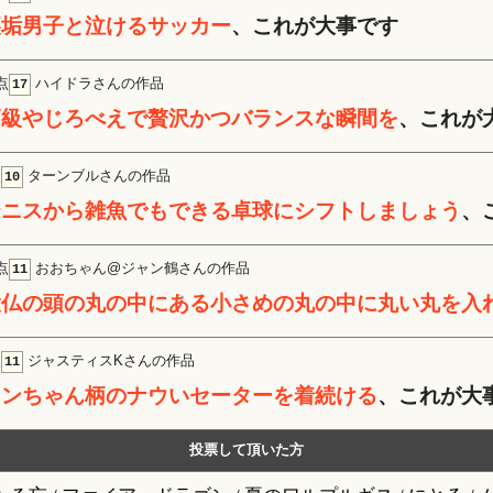
裏垢男子と泣けるサッカー
、これが大事です
点
ハイドラさんの作品
17
高級やじろべえで贅沢かつバランスな瞬間を
、これが
点
ターンブルさんの作品
10
テニスから雑魚でもできる卓球にシフトしましょう
、
点
おおちゃん@ジャン鶴さんの作品
11
大仏の頭の丸の中にある小さめの丸の中に丸い丸を入
点
ジャスティスKさんの作品
11
ワンちゃん柄のナウいセーターを着続ける
、これが大
投票して頂いた方