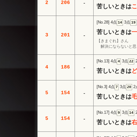
2
206
-
苦しいときは
[No.28]
4点
3点
14
19
苦しいときは
3
201
-
【きまぐれ】さん
解決にならないと思
[No.13]
4点
3点
4
22
4
186
-
苦しいときは
[No.3]
4点
3点
2
7
20
5
154
-
苦しいときは
[No.17]
4点
3点
9
14
5
154
-
苦しいときは